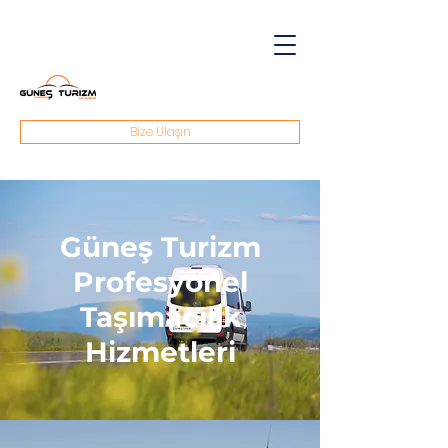
Bize Ulaşın
Güneş Turizm
Profesyonel
Taşımacılık
Hizmetleri