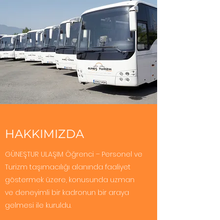
HAKKIMIZDA
GÜNEŞTUR ULAŞIM Öğrenci – Personel ve
Turizm taşımacılığı alanında faaliyet
göstermek üzere, konusunda uzman
ve deneyimli bir kadronun bir araya
gelmesi ile kuruldu.